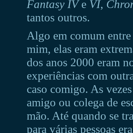
Fantasy IV
e
VI
,
Chron
tantos outros.
Algo em comum entre e
mim, elas eram extrema
dos anos 2000 eram no
experiências com outra
caso comigo. As veze
amigo ou colega de es
mão. Até quando se tr
para várias pessoas er